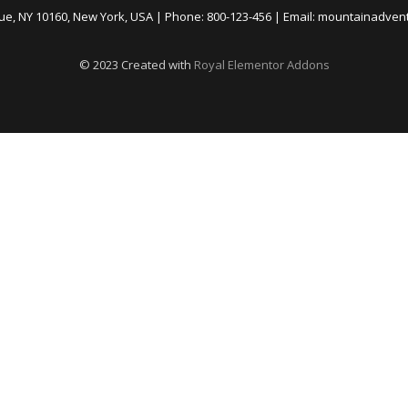
nue, NY 10160, New York, USA | Phone: 800-123-456 | Email: mountainadve
© 2023 Created with
Royal Elementor Addons